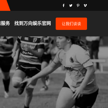
司服务
找到
万向娱乐官网
让我们谈谈