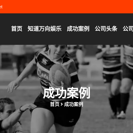
et
首页
知道
万向娱乐
成功案例
公司头条
公
成功案例
首页
成功案例