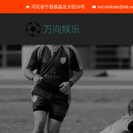
河北省宁晋县晶龙大街16号
secondrate@att.n