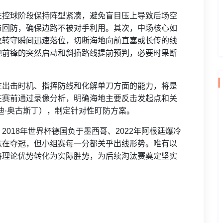
在控球阶段保持阵型紧凑，避免盲目压上导致后场空
与回防，确保边路不被对手利用。其次，中场核心如
攻转守瞬间迅速落位，切断海地向前直塞或长传的线
地前锋的突然启动和斜插路线提前预判，必要时果断
在出击时机、指挥防线和化解单刀方面的能力，将是
在赛前通过录像分析，明确海地主要反击发起点和关
迪·奥古斯丁），制定针对性盯防方案。
018年世界杯德国负于墨西哥、2022年阿根廷爆冷
志在夺冠，但小组赛每一分都关乎出线形势。唯有以
将理论优势转化为实际胜势，为后续淘汰赛奠定坚实