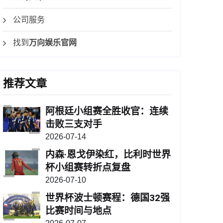
公司服务
找到
万向娱乐官网
推荐文章
阿根廷小组赛全胜收官：连续
击败三支对手
2026-07-14
内森·恩戈伊染红，比利时世界
杯小组赛转折点复盘
2026-07-10
世界杯波士顿赛程：德国32强
比赛时间与地点