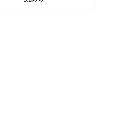
2026-07-07