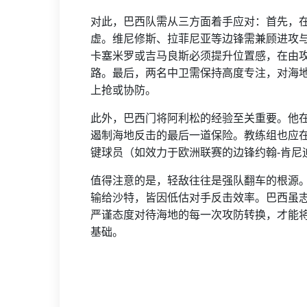
对此，巴西队需从三方面着手应对：首先，
虚。维尼修斯、拉菲尼亚等边锋需兼顾进攻
卡塞米罗或吉马良斯必须提升位置感，在由
路。最后，两名中卫需保持高度专注，对海
上抢或协防。
此外，巴西门将阿利松的经验至关重要。他
遏制海地反击的最后一道保险。教练组也应
键球员（如效力于欧洲联赛的边锋约翰-肯尼
值得注意的是，轻敌往往是强队翻车的根源。2
输给沙特，皆因低估对手反击效率。巴西虽
严谨态度对待海地的每一次攻防转换，才能
基础。