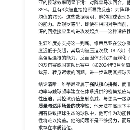
亚的控球效率明显下滑：对阵皇马次回合，他
85%，且有3次被直接抢断导致反击；对阵
均值的79%。这些数据表明，他的控球表现
的能力。反观罗德里，即便在相同对手面前，
深的回撤接应重构进攻发起点——这种适应
生涯维度亦支持这一判断。维蒂尼亚在波尔
度远低于英超，其场均被压迫次数（8.2次
高强度逼抢的能力，反而因体系保护而弱化了自
的友谊赛或国家队比赛中（如2024年3月
犹豫、转身迟缓的问题，进一步说明其控球
结论清晰：维蒂尼亚属于
强队核心拼图
，而
功率与触球频率建立在体系提供的密集接应
性压迫，其控球价值急剧衰减。与更高一级
质量与适用场景的狭窄性
：他无法在高压下
拥有极致控球生态的球队中，他可作为功能
性将难以掩盖。他的问题不是不够努力，而是
求存在本质错位。