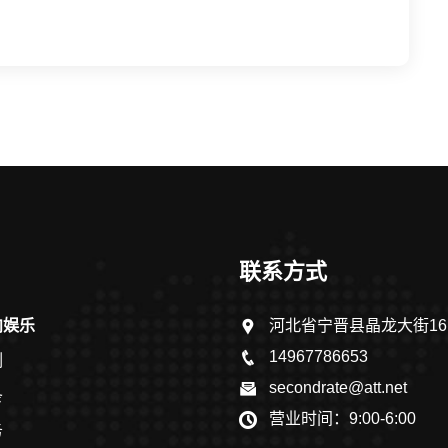
联系方式
向娱乐
河北省宁晋县晶龙大街1
14967786653
例
secondrate@att.net
条
营业时间：9:00-6:00
务