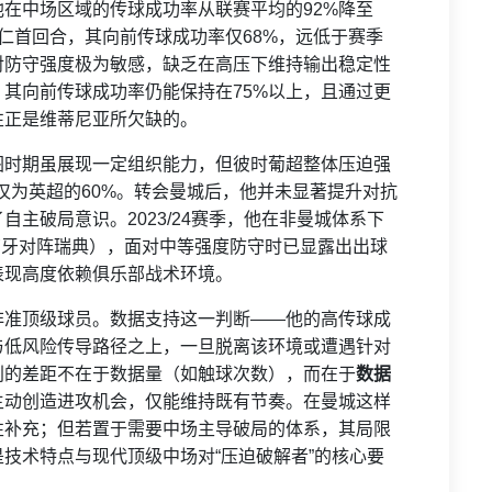
在中场区域的传球成功率从联赛平均的92%降至
拜仁首回合，其向前传球成功率仅68%，远低于赛季
对防守强度极为敏感，缺乏在高压下维持输出稳定性
其向前传球成功率仍能保持在75%以上，且通过更
性正是维蒂尼亚所欠缺的。
图时期虽展现一定组织能力，但彼时葡超整体压迫强
）仅为英超的60%。转会曼城后，他并未显著提升对抗
主破局意识。2023/24赛季，他在非曼城体系下
葡萄牙对阵瑞典），面对中等强度防守时已显露出出球
表现高度依赖俱乐部战术环境。
非准顶级球员。数据支持这一判断——他的高传球成
与低风险传导路径之上，一旦脱离该环境或遭遇针对
别的差距不在于数据量（如触球次数），而在于
数据
主动创造进攻机会，仅能维持既有节奏。在曼城这样
性补充；但若置于需要中场主导破局的体系，其局限
技术特点与现代顶级中场对“压迫破解者”的核心要