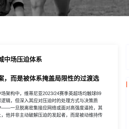
城中场压迫体系
案，而是被体系掩盖局限性的过渡选
架构中，维蒂尼亚2023/24赛季英超场均触球89
球逻辑，但深入其应对压迫时的处理方式与决策质
护——一旦脱离密集接应网络或面对高强度逼抢，其
上，他并非主动破解压迫的发起者，而是被动维持传