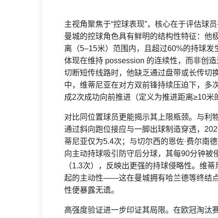
主视角聚焦于“控球表现”，核心在于评估球
曼城的控球角色具有鲜明的结构性特征：他极
离（5–15米）范围内，且超过60%的持球
体现在维持 possession 的连续性，
切断短传线路时，他缺乏通过盘带或长传切换
中，维蒂尼亚在对方双前锋持续压迫下，多
成2次成功向前推进（定义为推进距离≥10米
对比同位置球员更能揭示其上限瓶颈。与利
通过斜向跑位接应与一脚出球制造穿透，2023
蒂尼亚仅为5.4次；与切尔西的恩佐·费尔
向主动持球吸引防守后分球，其每90分钟被侵
（1.3次），反映出更强的持球侵略性。维蒂
起的主动性——这在曼城拥有哈兰德等终结
性便暴露无遗。
高强度验证进一步印证其局限。在欧冠淘汰