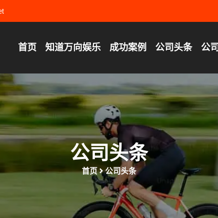
et
首页
知道
万向娱乐
成功案例
公司头条
公
公司头条
首页
公司头条