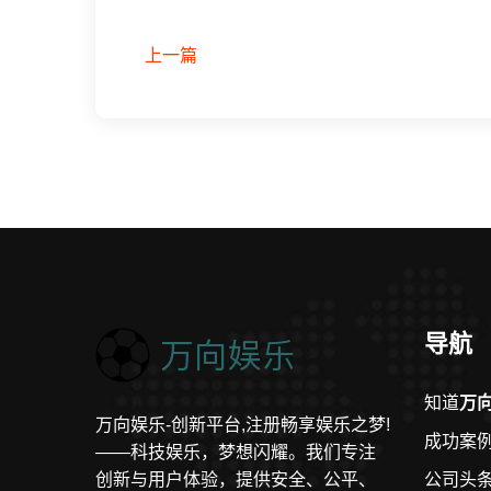
上一篇
导航
知道
万
万向娱乐-创新平台,注册畅享娱乐之梦!
成功案
——科技娱乐，梦想闪耀。我们专注
创新与用户体验，提供安全、公平、
公司头