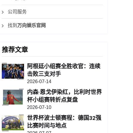
公司服务
找到
万向娱乐官网
推荐文章
阿根廷小组赛全胜收官：连续
击败三支对手
2026-07-14
内森·恩戈伊染红，比利时世界
杯小组赛转折点复盘
2026-07-10
世界杯波士顿赛程：德国32强
比赛时间与地点