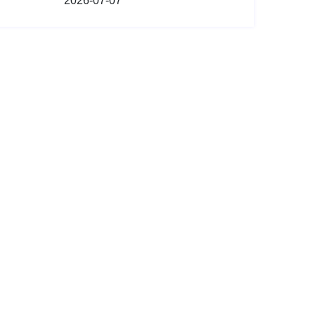
2026-07-07