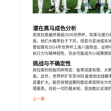
潜在黑马成色分析
若库拉索最终晋级2026世界杯，其黑马潜
旅，他们大概率处于下风，但若与亚洲或非
黎加曾在2014年世界杯上演八强奇迹，证
执行力与精神韧性，完全可能成为小组赛搅
挑战与不确定性
库拉索的短板同样明显：板凳深度有限、大
星。此外，世界杯扩军至48队虽增加出线概
显著扩大。能否将预选赛的稳定表现转化为
理素质。目前一切仍属未知，但加勒比足球
上一篇