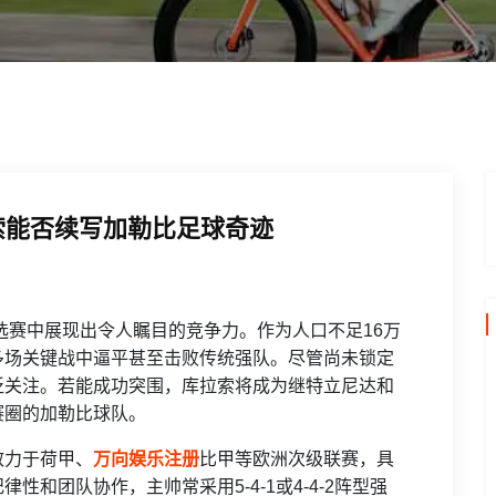
拉索能否续写加勒比足球奇迹
预选赛中展现出令人瞩目的竞争力。作为人口不足16万
多场关键战中逼平甚至击败传统强队。尽管尚未锁定
泛关注。若能成功突围，库拉索将成为继特立尼达和
赛圈的加勒比球队。
效力于荷甲、
万向娱乐注册
比甲等欧洲次级联赛，具
和团队协作，主帅常采用5-4-1或4-4-2阵型强