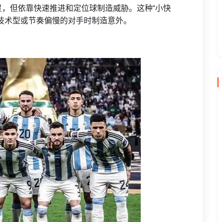
，但依靠快速推进和定位球制造威胁。这种“小快
技术型或节奏偏慢的对手时制造意外。