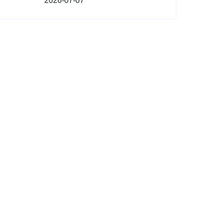
2026-07-07