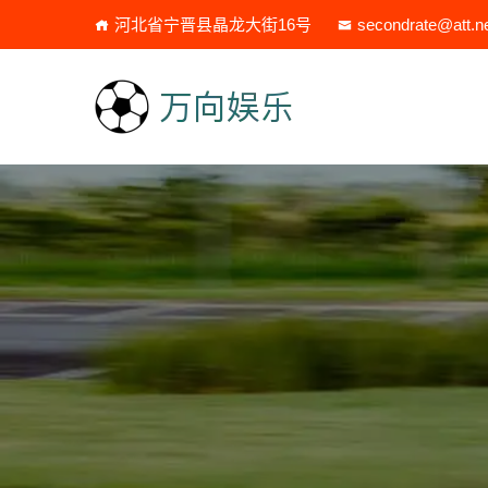
河北省宁晋县晶龙大街16号
secondrate@att.n