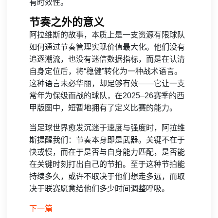
有时效性。
节奏之外的意义
阿拉维斯的故事，本质上是一支资源有限球队
如何通过节奏管理实现价值最大化。他们没有
追逐潮流，也没有迷信数据指标，而是在认清
自身定位后，将“稳健”转化为一种战术语言。
这种语言未必华丽，却足够有效——它让一支
常年为保级而战的球队，在2025–26赛季的西
甲版图中，短暂地拥有了定义比赛的能力。
当足球世界愈发沉迷于速度与强度时，阿拉维
斯提醒我们：节奏本身即是武器。关键不在于
快或慢，而在于是否与自身能力匹配，是否能
在关键时刻打出自己的节拍。至于这种节拍能
持续多久，或许不取决于他们想走多远，而取
决于联赛愿意给他们多少时间调整呼吸。
下一篇