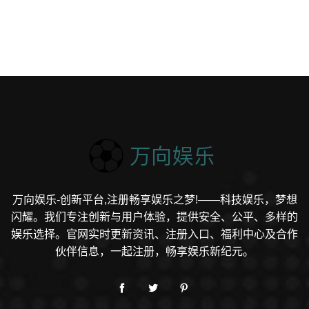
万向娱乐-创新平台,注册畅享娱乐之梦!——科技娱乐，梦想
闪耀。我们专注创新与用户体验，提供安全、公平、多样的
娱乐选择。官网实时更新资讯、注册入口、福利中心及合作
伙伴信息，一起注册，畅享娱乐新纪元。