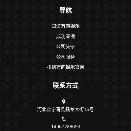
导航
知道
万向娱乐
成功案例
公司头条
公司服务
找到
万向娱乐官网
联系方式
河北省宁晋县晶龙大街16号
14967786653