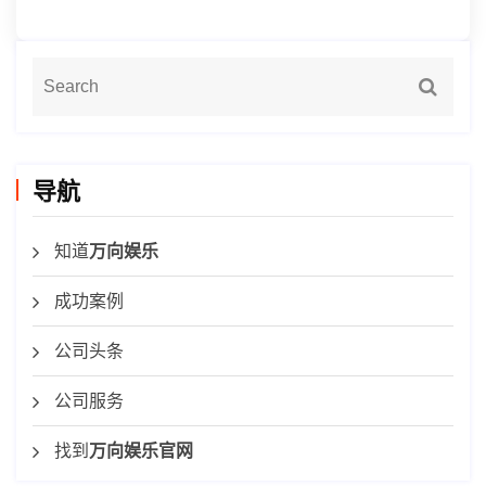
导航
知道
万向娱乐
成功案例
公司头条
公司服务
找到
万向娱乐官网