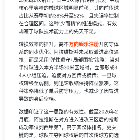
却完成8次射正，其中5次源自转换阶段。中场
核心里奥哈的触球区域明显前移，其向前传球
占比从赛季初的38%升至52%，且失误率控制
在合理区间。这种“少而精”的推进模式，有效
规避了球队技术能力上的先天不足。
转换效率的提升，离不
万向娱乐注册
开防守体
系的同步优化。阿拉维斯并未采取激进高位逼
抢，而是采用“弹性退守+局部围抢”策略：当对
手持球进入本方半场30米区域时，立即形成3–
4人小组压迫，迫使对方回传或横传；一旦球
权转移至弱侧，则迅速收缩保持阵型紧凑。这
种策略降低了单兵防守压力，也减少了因冒进
导致的身后空档。
数据印证了这一思路的有效性。截至2026年2
月底，阿拉维斯在对方进入进攻三区后的抢断
成功率位列西甲第7，高于其整体排名。更关
键的是，球队在夺回球权后的首次传球方向选