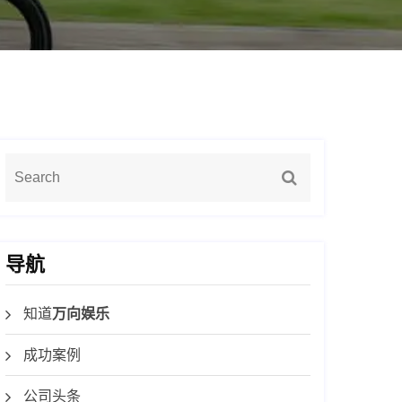
导航
知道
万向娱乐
成功案例
公司头条