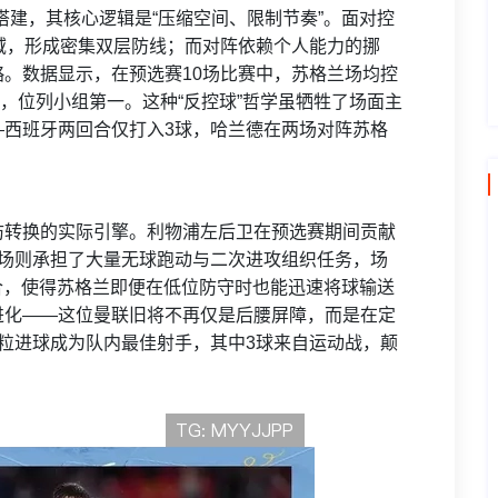
搭建，其核心逻辑是“压缩空间、限制节奏”。面对控
域，形成密集双层防线；而对阵依赖个人能力的挪
。数据显示，在预选赛10场比赛中，苏格兰场均控
7次，位列小组第一。这种“反控球”哲学虽牺牲了场面主
—西班牙两回合仅打入3球，哈兰德在两场对阵苏格
防转换的实际引擎。利物浦左后卫在预选赛期间贡献
中场则承担了大量无球跑动与二次进攻组织任务，场
配合，使得苏格兰即便在低位防守时也能迅速将球输送
进化——这位曼联旧将不再仅是后腰屏障，而是在定
粒进球成为队内最佳射手，其中3球来自运动战，颠