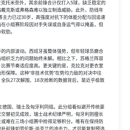
除麦克托米奈外，其余前锋合计仅打入5球，缺乏稳定的
路戴克斯或弗格森难以独立制造威胁。此外，防线年
等主力已过30岁，高强度对抗下的体能分配与回追速
陷在小组赛阶段因对手失误或自身运气得以掩盖，但
命软肋。
手的内部波动。西班牙虽整体强势，但年轻球员磨合
场组织乏力的问题始终未解。相比之下，苏格兰阵容
，比赛节奏适应度高。更关键的是，克拉克对更衣室
形保障。这种“非技术优势”在势均力敌的对决中往
全队27次解围、18次抢断的数据背后，是近乎极致
道主德国、瑞士及匈牙利同组。此分组看似避开传统豪
老交替初见成效，瑞士战术纪律严明，匈牙利则擅长
兰或难在三场小组赛中抢得足够积分。唯有在保持防
补前锋如劳伦斯·尚克兰的冲击力，才可能复制预选