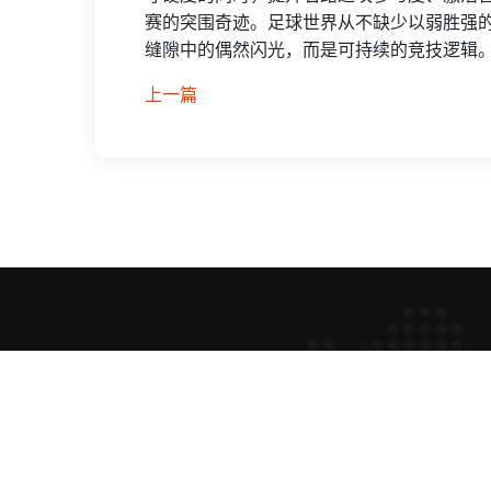
赛的突围奇迹。足球世界从不缺少以弱胜强
缝隙中的偶然闪光，而是可持续的竞技逻辑
上一篇
导航
知道
万
万向娱乐-创新平台,注册畅享娱乐之梦!
成功案