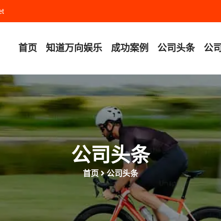
et
首页
知道
万向娱乐
成功案例
公司头条
公
公司头条
首页
公司头条