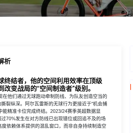
解析
球终结者，他的空间利用效率在顶级
到改变战局的“空间制造者”级别。
现在他们通过无球跑动牵制防线、为队友创造空当的
撕裂纵深。阿尔瓦雷斯的无球行为更接近于“机会捕
能精准卡位完成终结。2023/24赛季英超数据显
超过70%发生在对方防线已出现错位或回追不及的场
高度依赖体系提供的混乱窗口，而非自身持续制造空