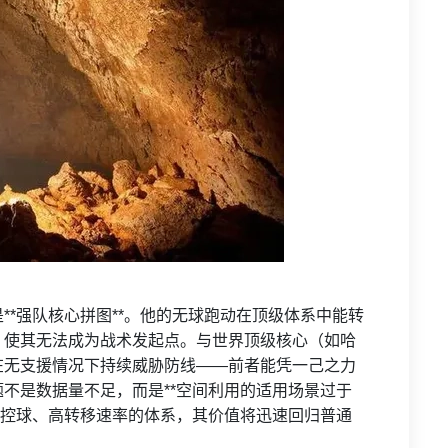
**强队核心拼图**。他的无球跑动在顶级体系中能转
，使其无法成为战术发起点。与世界顶级核心（如哈
在无支援情况下持续威胁防线——前者能凭一己之力
不是数据量不足，而是**空间利用的适用场景过于
高控球、高转移速率的体系，其价值将迅速回归普通