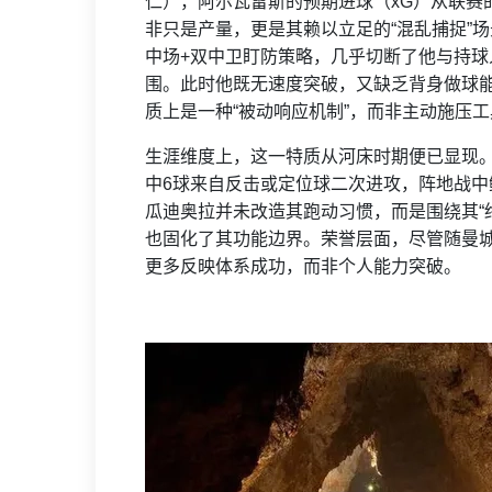
仁），阿尔瓦雷斯的预期进球（xG）从联赛的0
非只是产量，更是其赖以立足的“混乱捕捉”场
中场+双中卫盯防策略，几乎切断了他与持
围。此时他既无速度突破，又缺乏背身做球
质上是一种“被动响应机制”，而非主动施压工
生涯维度上，这一特质从河床时期便已显现。2
中6球来自反击或定位球二次进攻，阵地战
瓜迪奥拉并未改造其跑动习惯，而是围绕其“
也固化了其功能边界。荣誉层面，尽管随曼城
更多反映体系成功，而非个人能力突破。