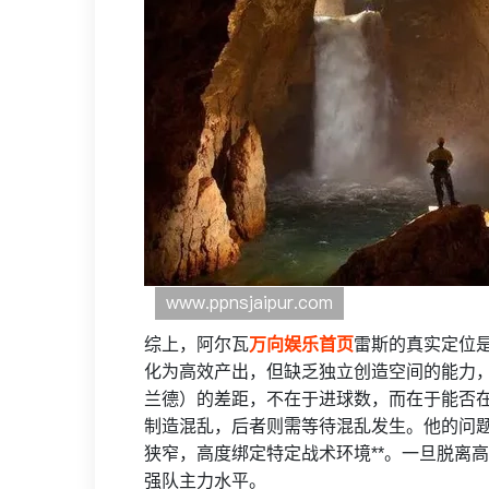
综上，阿尔瓦
万向娱乐首页
雷斯的真实定位是
化为高效产出，但缺乏独立创造空间的能力
兰德）的差距，不在于进球数，而在于能否
制造混乱，后者则需等待混乱发生。他的问题
狭窄，高度绑定特定战术环境**。一旦脱离
强队主力水平。