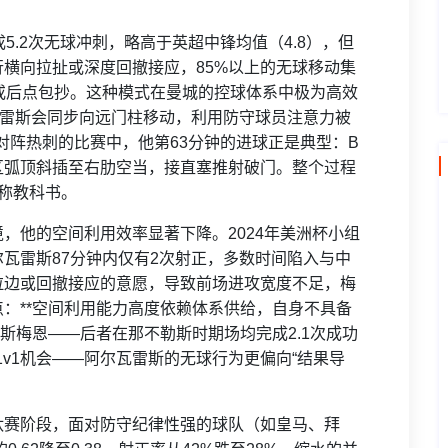
5.2次无球冲刺，略高于英超中锋均值（4.8），但
横向拉扯或深度回撤接应，85%以上的无球移动集
或后点包抄。这种模式在曼城的控球体系中极为高效
瓦雷斯会同步向远门柱移动，利用防守球员注意力被
月对阵热刺的比赛中，他第63分钟的进球正是典型：B
区弧顶斜插至右肋空当，接直塞推射破门。整个过程
称教科书。
，他的空间利用效率显著下降。2024年美洲杯小组
尔瓦雷斯87分钟内仅有2次射正，多数时间陷入与中
拉边或回撤接应的意愿，导致前场进攻宽度不足，梅
：**空间利用能力高度依赖体系供给，自身不具备
斯梅恩——后者在那不勒斯时期场均完成2.1次成功
1v1机会——阿尔瓦雷斯的无球行为更偏向“结果导
汰赛阶段，面对防守纪律性强的球队（如皇马、拜