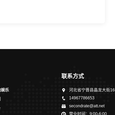
联系方式
向娱乐
河北省宁晋县晶龙大街1
14967786653
例
secondrate@att.net
条
营业时间：9:00-6:00