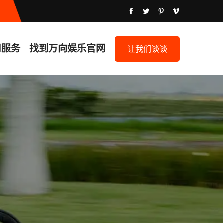
司服务
找到
万向娱乐官网
让我们谈谈