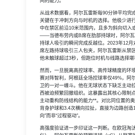
间的能力。
从战术数据看，阿尔瓦雷斯每90分钟平均完成
关键在于冲刺方向与时机的选择。他极少进行
中在禁区前沿10米范围内，且多为斜向切入
——当德布劳内或B席在肋部持球时，阿尔
持球人吸引的瞬间完成反越位。2023年12
席左路持球吸引三人包夹，阿尔瓦雷斯从禁
他未触球超过3秒，但跑位时机与线路选择堪
然而，一旦脱离高控球率、高传球精度的环境
赛对阵智利，阿根廷全场控球率仅49%，阿
卫的一对一缠斗。他在无球状态下缺乏主动
西被迫频繁回撤组织。这暴露出其核心限制点
主动重构防线结构的能力**。对比同位置的奥
背身护球和3.4次横向拉扯，直接为边路创造
向”而非“过程驱动”。
高强度验证进一步印证这一判断。在欧冠淘